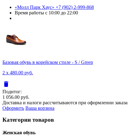
«Молл Парк Хаус»
+7 (902) 2-999-868
Время работы
с 10:00 до 22:00
Базовая обувь в корейском стиле - S / Green
2 x 480.00 руб.
delete
Подитог:
1 056.00 руб.
Доставка и налоги рассчитываются при оформлении заказа
Оформить
Ваша корзина
Категории товаров
Женcкая обувь