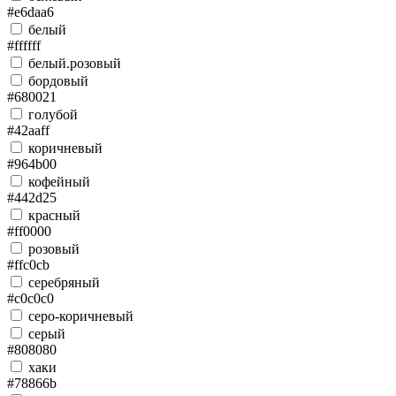
#e6daa6
белый
#ffffff
белый.розовый
бордовый
#680021
голубой
#42aaff
коричневый
#964b00
кофейный
#442d25
красный
#ff0000
розовый
#ffc0cb
серебряный
#c0c0c0
серо-коричневый
серый
#808080
хаки
#78866b