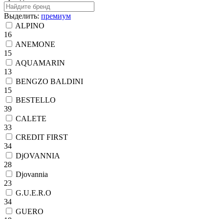
Выделить:
премиум
ALPINO
16
ANEMONE
15
AQUAMARIN
13
BENGZO BALDINI
15
BESTELLO
39
CALETE
33
CREDIT FIRST
34
DjOVANNIA
28
Djovannia
23
G.U.E.R.O
34
GUERO