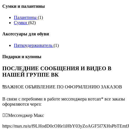
Сумки и палантины
Палантины
(1)
Сумки
(62)
Аксессуары для обуви
Пяткоудерживатель
(1)
Подарки и купоны
ПОСЛЕДНИЕ СООБЩЕНИЯ И ВИДЕО В
НАШЕЙ ГРУППЕ ВК
❗️ВАЖНОЕ ОБЪЯВЛЕНИЕ ПО ОФОРМЛЕНИЮ ЗАКАЗОВ
В связи с перебоями в работе мессенджера вотсап* все заказы
оформляются через:
👉🏻Мессенджер Макс
https://max.ru/u/f9LHodD0cOI6r1iHbY03yZoAGF5I7XHsPbTEmf