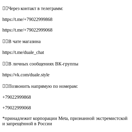
👉🏻Через контакт в телеграмм:
https://t.me/+79022999868
https://t.me/+79022999068
👉🏻В чате магазина
https://t.me/duale_chat
👉🏻В личных сообщениях ВК-группы
https://vk.com/duale.style
👉🏻Позвонить напрямую по номерам:
+79022999868
+79022999068
*принадлежит корпорации Meta, признанной экстремистской
и запрещённой в России