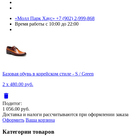
«Молл Парк Хаус»
+7 (902) 2-999-868
Время работы
с 10:00 до 22:00
Базовая обувь в корейском стиле - S / Green
2 x 480.00 руб.
delete
Подитог:
1 056.00 руб.
Доставка и налоги рассчитываются при оформлении заказа
Оформить
Ваша корзина
Категории товаров