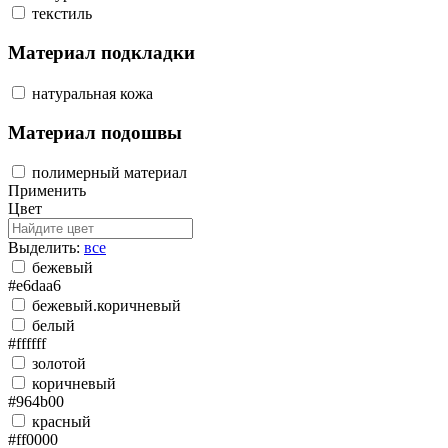
текстиль
Материал подкладки
натуральная кожа
Материал подошвы
полимерный материал
Применить
Цвет
Выделить:
все
бежевый
#e6daa6
бежевый.коричневый
белый
#ffffff
золотой
коричневый
#964b00
красный
#ff0000