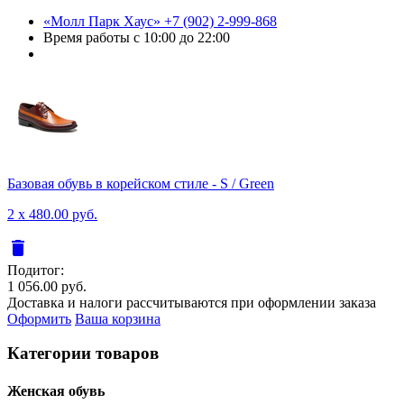
«Молл Парк Хаус»
+7 (902) 2-999-868
Время работы
с 10:00 до 22:00
Базовая обувь в корейском стиле - S / Green
2 x 480.00 руб.
delete
Подитог:
1 056.00 руб.
Доставка и налоги рассчитываются при оформлении заказа
Оформить
Ваша корзина
Категории товаров
Женcкая обувь