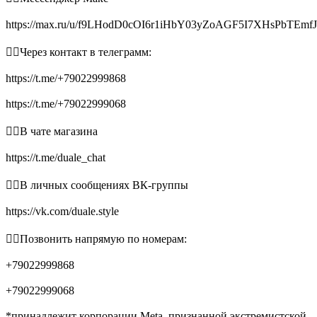
https://max.ru/u/f9LHodD0cOI6r1iHbY03yZoAGF5I7XHsPbTEmf
👉🏻Через контакт в телеграмм:
https://t.me/+79022999868
https://t.me/+79022999068
👉🏻В чате магазина
https://t.me/duale_chat
👉🏻В личных сообщениях ВК-группы
https://vk.com/duale.style
👉🏻Позвонить напрямую по номерам:
+79022999868
+79022999068
*принадлежит корпорации Meta, признанной экстремистской