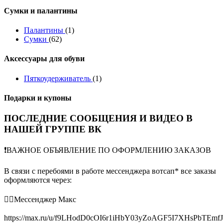
Сумки и палантины
Палантины
(1)
Сумки
(62)
Аксессуары для обуви
Пяткоудерживатель
(1)
Подарки и купоны
ПОСЛЕДНИЕ СООБЩЕНИЯ И ВИДЕО В
НАШЕЙ ГРУППЕ ВК
❗️ВАЖНОЕ ОБЪЯВЛЕНИЕ ПО ОФОРМЛЕНИЮ ЗАКАЗОВ
В связи с перебоями в работе мессенджера вотсап* все заказы
оформляются через:
👉🏻Мессенджер Макс
https://max.ru/u/f9LHodD0cOI6r1iHbY03yZoAGF5I7XHsPbTEmf