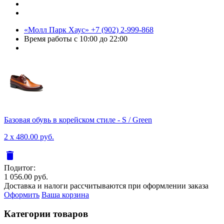
«Молл Парк Хаус»
+7 (902) 2-999-868
Время работы
с 10:00 до 22:00
Базовая обувь в корейском стиле - S / Green
2 x 480.00 руб.
delete
Подитог:
1 056.00 руб.
Доставка и налоги рассчитываются при оформлении заказа
Оформить
Ваша корзина
Категории товаров