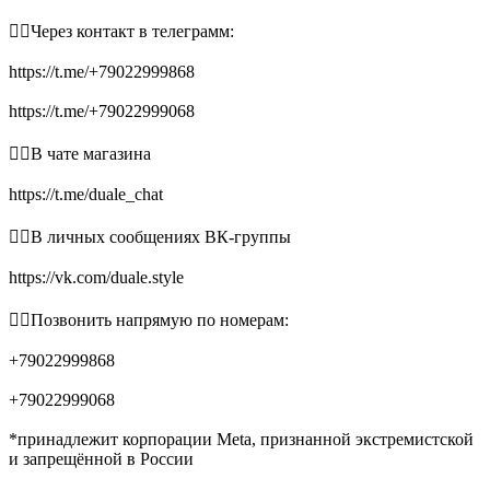
👉🏻Через контакт в телеграмм:
https://t.me/+79022999868
https://t.me/+79022999068
👉🏻В чате магазина
https://t.me/duale_chat
👉🏻В личных сообщениях ВК-группы
https://vk.com/duale.style
👉🏻Позвонить напрямую по номерам:
+79022999868
+79022999068
*принадлежит корпорации Meta, признанной экстремистской
и запрещённой в России