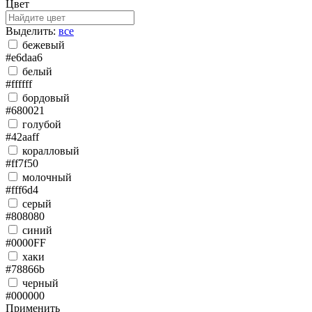
Цвет
Выделить:
все
бежевый
#e6daa6
белый
#ffffff
бордовый
#680021
голубой
#42aaff
коралловый
#ff7f50
молочный
#fff6d4
серый
#808080
синий
#0000FF
хаки
#78866b
черный
#000000
Применить