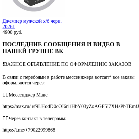
Джемпер мужской х/б черн.
2026Г
4900 руб.
ПОСЛЕДНИЕ СООБЩЕНИЯ И ВИДЕО В
НАШЕЙ ГРУППЕ ВК
❗️ВАЖНОЕ ОБЪЯВЛЕНИЕ ПО ОФОРМЛЕНИЮ ЗАКАЗОВ
В связи с перебоями в работе мессенджера вотсап* все заказы
оформляются через:
👉🏻Мессенджер Макс
https://max.ru/u/f9LHodD0cOI6r1iHbY03yZoAGF5I7XHsPbTEmf
👉🏻Через контакт в телеграмм:
https://t.me/+79022999868