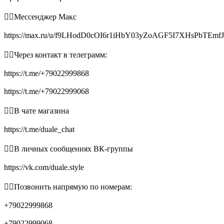
👉🏻Мессенджер Макс
https://max.ru/u/f9LHodD0cOI6r1iHbY03yZoAGF5I7XHsPbTEmf
👉🏻Через контакт в телеграмм:
https://t.me/+79022999868
https://t.me/+79022999068
👉🏻В чате магазина
https://t.me/duale_chat
👉🏻В личных сообщениях ВК-группы
https://vk.com/duale.style
👉🏻Позвонить напрямую по номерам:
+79022999868
+79022999068