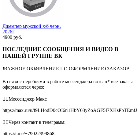
Джемпер мужской х/б черн.
2026Г
4900 руб.
ПОСЛЕДНИЕ СООБЩЕНИЯ И ВИДЕО В
НАШЕЙ ГРУППЕ ВК
❗️ВАЖНОЕ ОБЪЯВЛЕНИЕ ПО ОФОРМЛЕНИЮ ЗАКАЗОВ
В связи с перебоями в работе мессенджера вотсап* все заказы
оформляются через:
👉🏻Мессенджер Макс
https://max.ru/u/f9LHodD0cOI6r1iHbY03yZoAGF5I7XHsPbTEmf
👉🏻Через контакт в телеграмм:
https://t.me/+79022999868