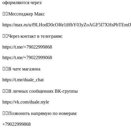
оформляются через:
👉🏻Мессенджер Макс
https://max.ru/u/f9LHodD0cOI6r1iHbY03yZoAGF5I7XHsPbTEmf
👉🏻Через контакт в телеграмм:
https://t.me/+79022999868
https://t.me/+79022999068
👉🏻В чате магазина
https://t.me/duale_chat
👉🏻В личных сообщениях ВК-группы
https://vk.com/duale.style
👉🏻Позвонить напрямую по номерам:
+79022999868