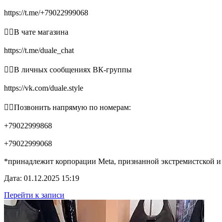
https://t.me/+79022999068
👉🏻В чате магазина
https://t.me/duale_chat
👉🏻В личных сообщениях ВК-группы
https://vk.com/duale.style
👉🏻Позвонить напрямую по номерам:
+79022999868
+79022999068
*принадлежит корпорации Meta, признанной экстремистской и
Дата: 01.12.2025 15:19
Перейти к записи