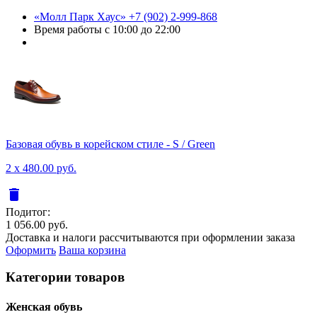
«Молл Парк Хаус»
+7 (902) 2-999-868
Время работы
с 10:00 до 22:00
Базовая обувь в корейском стиле - S / Green
2 x 480.00 руб.
delete
Подитог:
1 056.00 руб.
Доставка и налоги рассчитываются при оформлении заказа
Оформить
Ваша корзина
Категории товаров
Женcкая обувь