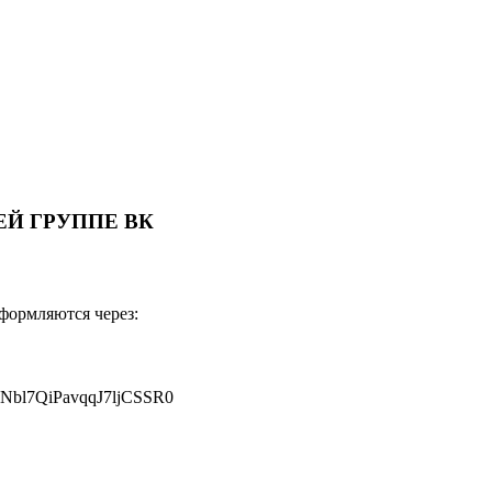
Й ГРУППЕ ВК
оформляются через:
JNbl7QiPavqqJ7ljCSSR0