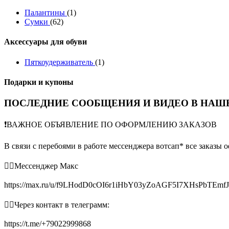
Палантины
(1)
Сумки
(62)
Аксессуары для обуви
Пяткоудерживатель
(1)
Подарки и купоны
ПОСЛЕДНИЕ СООБЩЕНИЯ И ВИДЕО В НАШЕ
❗️ВАЖНОЕ ОБЪЯВЛЕНИЕ ПО ОФОРМЛЕНИЮ ЗАКАЗОВ
В связи с перебоями в работе мессенджера вотсап* все заказы 
👉🏻Мессенджер Макс
https://max.ru/u/f9LHodD0cOI6r1iHbY03yZoAGF5I7XHsPbTEmf
👉🏻Через контакт в телеграмм:
https://t.me/+79022999868