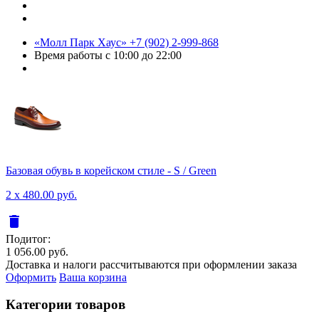
«Молл Парк Хаус»
+7 (902) 2-999-868
Время работы
с 10:00 до 22:00
Базовая обувь в корейском стиле - S / Green
2 x 480.00 руб.
delete
Подитог:
1 056.00 руб.
Доставка и налоги рассчитываются при оформлении заказа
Оформить
Ваша корзина
Категории товаров