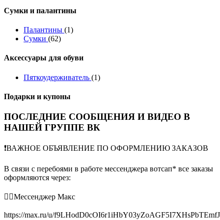
Сумки и палантины
Палантины
(1)
Сумки
(62)
Аксессуары для обуви
Пяткоудерживатель
(1)
Подарки и купоны
ПОСЛЕДНИЕ СООБЩЕНИЯ И ВИДЕО В
НАШЕЙ ГРУППЕ ВК
❗️ВАЖНОЕ ОБЪЯВЛЕНИЕ ПО ОФОРМЛЕНИЮ ЗАКАЗОВ
В связи с перебоями в работе мессенджера вотсап* все заказы
оформляются через:
👉🏻Мессенджер Макс
https://max.ru/u/f9LHodD0cOI6r1iHbY03yZoAGF5I7XHsPbTEmf