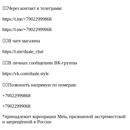
👉🏻Через контакт в телеграмм:
https://t.me/+79022999868
https://t.me/+79022999068
👉🏻В чате магазина
https://t.me/duale_chat
👉🏻В личных сообщениях ВК-группы
https://vk.com/duale.style
👉🏻Позвонить напрямую по номерам:
+79022999868
+79022999068
*принадлежит корпорации Meta, признанной экстремистской
и запрещённой в России