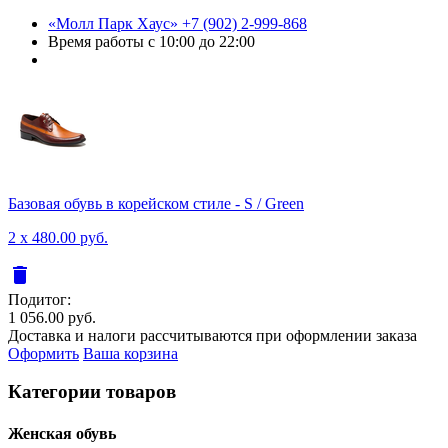
«Молл Парк Хаус»
+7 (902) 2-999-868
Время работы
с 10:00 до 22:00
Базовая обувь в корейском стиле - S / Green
2 x 480.00 руб.
delete
Подитог:
1 056.00 руб.
Доставка и налоги рассчитываются при оформлении заказа
Оформить
Ваша корзина
Категории товаров
Женcкая обувь