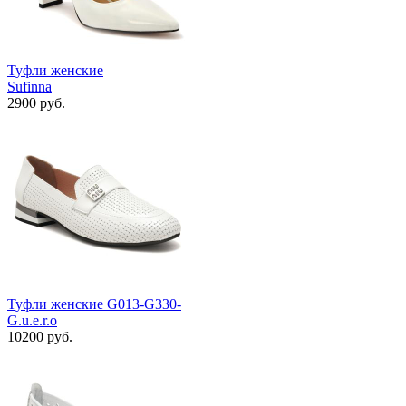
Туфли женские
Sufinna
2900 руб.
Туфли женские G013-G330-
G.u.e.r.o
10200 руб.