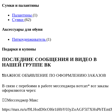
Сумки и палантины
Палантины
(1)
Сумки
(62)
Аксессуары для обуви
Пяткоудерживатель
(1)
Подарки и купоны
ПОСЛЕДНИЕ СООБЩЕНИЯ И ВИДЕО В
НАШЕЙ ГРУППЕ ВК
❗️ВАЖНОЕ ОБЪЯВЛЕНИЕ ПО ОФОРМЛЕНИЮ ЗАКАЗОВ
В связи с перебоями в работе мессенджера вотсап* все заказы
оформляются через:
👉🏻Мессенджер Макс
https://max.ru/u/f9LHodD0cOI6r1iHbY03yZoAGF5I7XHsPbTEmf