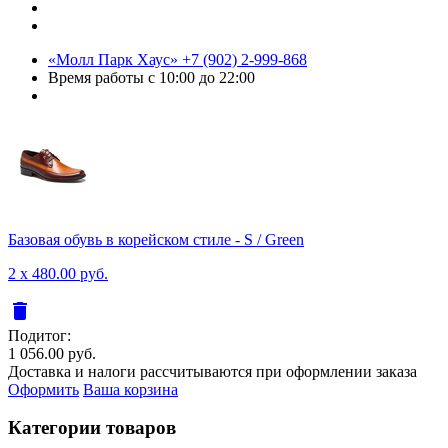
«Молл Парк Хаус»
+7 (902) 2-999-868
Время работы
с 10:00 до 22:00
Базовая обувь в корейском стиле - S / Green
2 x 480.00 руб.
delete
Подитог:
1 056.00 руб.
Доставка и налоги рассчитываются при оформлении заказа
Оформить
Ваша корзина
Категории товаров