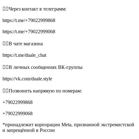
👉🏻Через контакт в телеграмм:
https://t.me/+79022999868
https://t.me/+79022999068
👉🏻В чате магазина
https://t.me/duale_chat
👉🏻В личных сообщениях ВК-группы
https://vk.com/duale.style
👉🏻Позвонить напрямую по номерам:
+79022999868
+79022999068
*принадлежит корпорации Meta, признанной экстремистской
и запрещённой в России