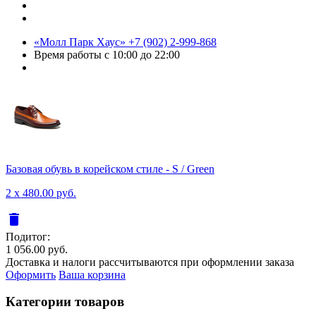
«Молл Парк Хаус»
+7 (902) 2-999-868
Время работы
с 10:00 до 22:00
Базовая обувь в корейском стиле - S / Green
2 x 480.00 руб.
delete
Подитог:
1 056.00 руб.
Доставка и налоги рассчитываются при оформлении заказа
Оформить
Ваша корзина
Категории товаров