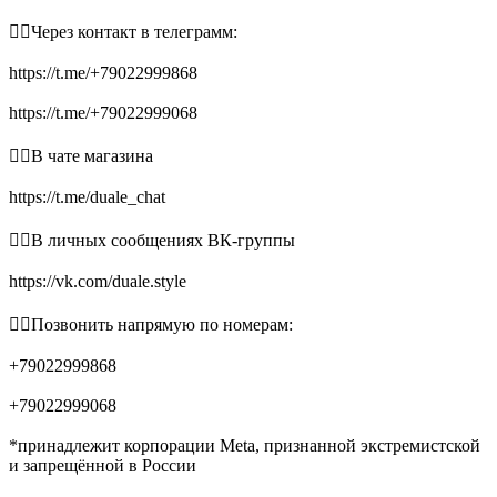
👉🏻Через контакт в телеграмм:
https://t.me/+79022999868
https://t.me/+79022999068
👉🏻В чате магазина
https://t.me/duale_chat
👉🏻В личных сообщениях ВК-группы
https://vk.com/duale.style
👉🏻Позвонить напрямую по номерам:
+79022999868
+79022999068
*принадлежит корпорации Meta, признанной экстремистской
и запрещённой в России