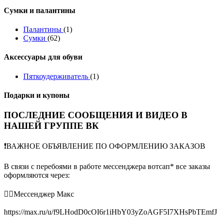
Сумки и палантины
Палантины
(1)
Сумки
(62)
Аксессуары для обуви
Пяткоудерживатель
(1)
Подарки и купоны
ПОСЛЕДНИЕ СООБЩЕНИЯ И ВИДЕО В
НАШЕЙ ГРУППЕ ВК
❗️ВАЖНОЕ ОБЪЯВЛЕНИЕ ПО ОФОРМЛЕНИЮ ЗАКАЗОВ
В связи с перебоями в работе мессенджера вотсап* все заказы
оформляются через:
👉🏻Мессенджер Макс
https://max.ru/u/f9LHodD0cOI6r1iHbY03yZoAGF5I7XHsPbTEmf