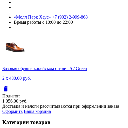
«Молл Парк Хаус»
+7 (902) 2-999-868
Время работы
с 10:00 до 22:00
Базовая обувь в корейском стиле - S / Green
2 x 480.00 руб.
delete
Подитог:
1 056.00 руб.
Доставка и налоги рассчитываются при оформлении заказа
Оформить
Ваша корзина
Категории товаров