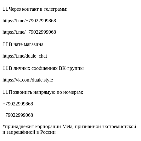
👉🏻Через контакт в телеграмм:
https://t.me/+79022999868
https://t.me/+79022999068
👉🏻В чате магазина
https://t.me/duale_chat
👉🏻В личных сообщениях ВК-группы
https://vk.com/duale.style
👉🏻Позвонить напрямую по номерам:
+79022999868
+79022999068
*принадлежит корпорации Meta, признанной экстремистской
и запрещённой в России