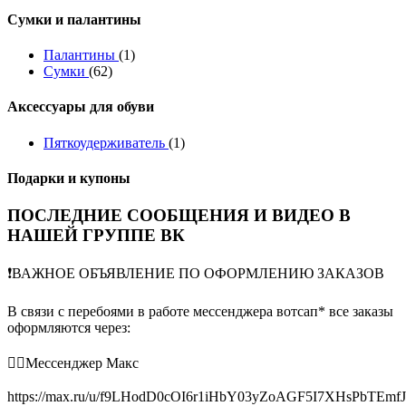
Сумки и палантины
Палантины
(1)
Сумки
(62)
Аксессуары для обуви
Пяткоудерживатель
(1)
Подарки и купоны
ПОСЛЕДНИЕ СООБЩЕНИЯ И ВИДЕО В
НАШЕЙ ГРУППЕ ВК
❗️ВАЖНОЕ ОБЪЯВЛЕНИЕ ПО ОФОРМЛЕНИЮ ЗАКАЗОВ
В связи с перебоями в работе мессенджера вотсап* все заказы
оформляются через:
👉🏻Мессенджер Макс
https://max.ru/u/f9LHodD0cOI6r1iHbY03yZoAGF5I7XHsPbTEmf