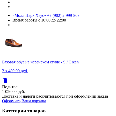
«Молл Парк Хаус»
+7 (902) 2-999-868
Время работы
с 10:00 до 22:00
Базовая обувь в корейском стиле - S / Green
2 x 480.00 руб.
delete
Подитог:
1 056.00 руб.
Доставка и налоги рассчитываются при оформлении заказа
Оформить
Ваша корзина
Категории товаров