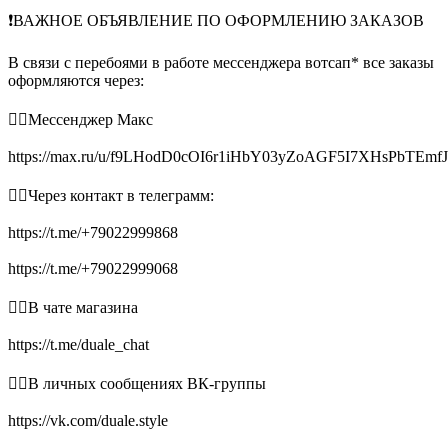
❗️ВАЖНОЕ ОБЪЯВЛЕНИЕ ПО ОФОРМЛЕНИЮ ЗАКАЗОВ
В связи с перебоями в работе мессенджера вотсап* все заказы
оформляются через:
👉🏻Мессенджер Макс
https://max.ru/u/f9LHodD0cOI6r1iHbY03yZoAGF5I7XHsPbTEmf
👉🏻Через контакт в телеграмм:
https://t.me/+79022999868
https://t.me/+79022999068
👉🏻В чате магазина
https://t.me/duale_chat
👉🏻В личных сообщениях ВК-группы
https://vk.com/duale.style