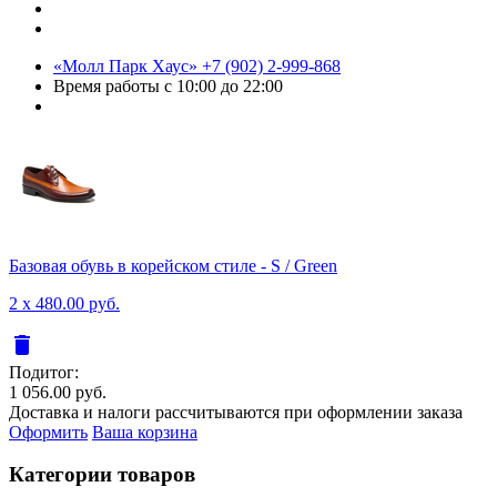
«Молл Парк Хаус»
+7 (902) 2-999-868
Время работы
с 10:00 до 22:00
Базовая обувь в корейском стиле - S / Green
2 x 480.00 руб.
delete
Подитог:
1 056.00 руб.
Доставка и налоги рассчитываются при оформлении заказа
Оформить
Ваша корзина
Категории товаров