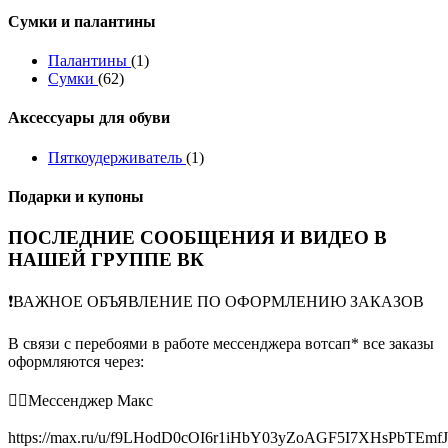
Сумки и палантины
Палантины
(1)
Сумки
(62)
Аксессуары для обуви
Пяткоудерживатель
(1)
Подарки и купоны
ПОСЛЕДНИЕ СООБЩЕНИЯ И ВИДЕО В
НАШЕЙ ГРУППЕ ВК
❗️ВАЖНОЕ ОБЪЯВЛЕНИЕ ПО ОФОРМЛЕНИЮ ЗАКАЗОВ
В связи с перебоями в работе мессенджера вотсап* все заказы
оформляются через:
👉🏻Мессенджер Макс
https://max.ru/u/f9LHodD0cOI6r1iHbY03yZoAGF5I7XHsPbTEmf