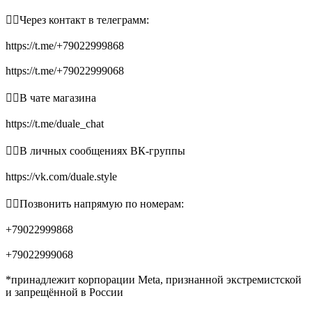
👉🏻Через контакт в телеграмм:
https://t.me/+79022999868
https://t.me/+79022999068
👉🏻В чате магазина
https://t.me/duale_chat
👉🏻В личных сообщениях ВК-группы
https://vk.com/duale.style
👉🏻Позвонить напрямую по номерам:
+79022999868
+79022999068
*принадлежит корпорации Meta, признанной экстремистской
и запрещённой в России