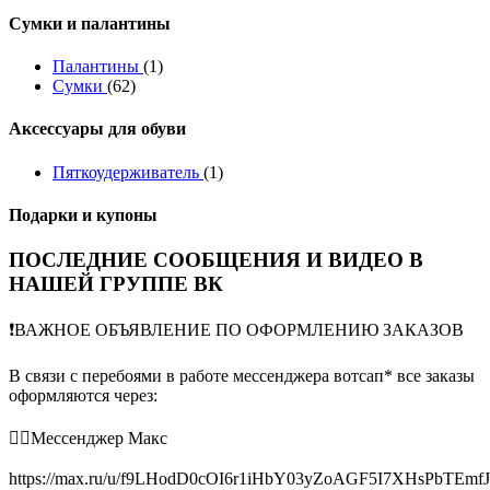
Сумки и палантины
Палантины
(1)
Сумки
(62)
Аксессуары для обуви
Пяткоудерживатель
(1)
Подарки и купоны
ПОСЛЕДНИЕ СООБЩЕНИЯ И ВИДЕО В
НАШЕЙ ГРУППЕ ВК
❗️ВАЖНОЕ ОБЪЯВЛЕНИЕ ПО ОФОРМЛЕНИЮ ЗАКАЗОВ
В связи с перебоями в работе мессенджера вотсап* все заказы
оформляются через:
👉🏻Мессенджер Макс
https://max.ru/u/f9LHodD0cOI6r1iHbY03yZoAGF5I7XHsPbTEmf