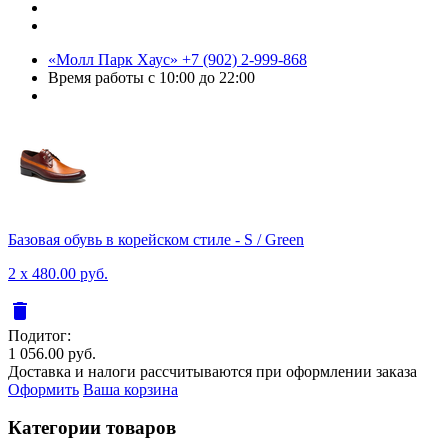
«Молл Парк Хаус»
+7 (902) 2-999-868
Время работы
с 10:00 до 22:00
Базовая обувь в корейском стиле - S / Green
2 x 480.00 руб.
delete
Подитог:
1 056.00 руб.
Доставка и налоги рассчитываются при оформлении заказа
Оформить
Ваша корзина
Категории товаров