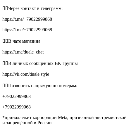
👉🏻Через контакт в телеграмм:
https://t.me/+79022999868
https://t.me/+79022999068
👉🏻В чате магазина
https://t.me/duale_chat
👉🏻В личных сообщениях ВК-группы
https://vk.com/duale.style
👉🏻Позвонить напрямую по номерам:
+79022999868
+79022999068
*принадлежит корпорации Meta, признанной экстремистской
и запрещённой в России