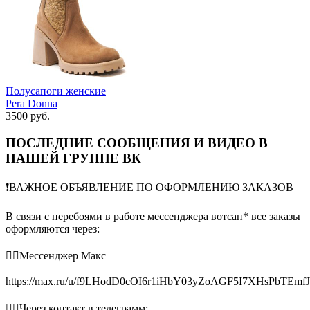
Полусапоги женские
Pera Donna
3500 руб.
ПОСЛЕДНИЕ СООБЩЕНИЯ И ВИДЕО В
НАШЕЙ ГРУППЕ ВК
❗️ВАЖНОЕ ОБЪЯВЛЕНИЕ ПО ОФОРМЛЕНИЮ ЗАКАЗОВ
В связи с перебоями в работе мессенджера вотсап* все заказы
оформляются через:
👉🏻Мессенджер Макс
https://max.ru/u/f9LHodD0cOI6r1iHbY03yZoAGF5I7XHsPbTEmf
👉🏻Через контакт в телеграмм: