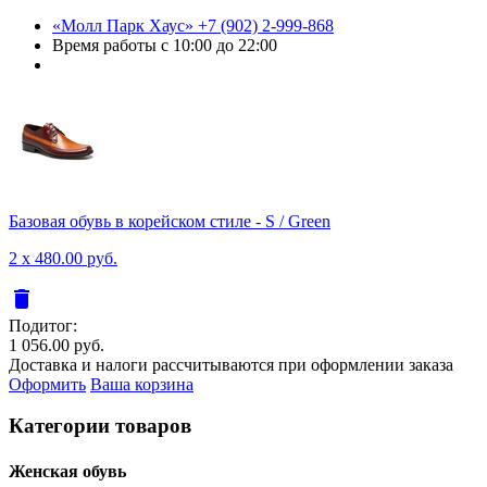
«Молл Парк Хаус»
+7 (902) 2-999-868
Время работы
с 10:00 до 22:00
Базовая обувь в корейском стиле - S / Green
2 x 480.00 руб.
delete
Подитог:
1 056.00 руб.
Доставка и налоги рассчитываются при оформлении заказа
Оформить
Ваша корзина
Категории товаров
Женcкая обувь