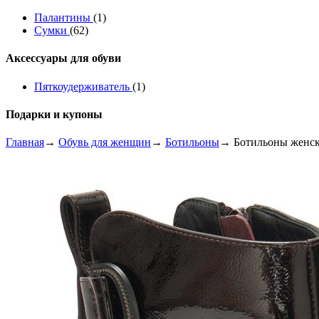
Палантины
(1)
Сумки
(62)
Аксессуары для обуви
Пяткоудерживатель
(1)
Подарки и купоны
Главная
→
Обувь для женщин
→
Ботильоны
→ Ботильоны женс