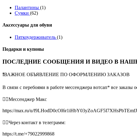
Палантины
(1)
Сумки
(62)
Аксессуары для обуви
Пяткоудерживатель
(1)
Подарки и купоны
ПОСЛЕДНИЕ СООБЩЕНИЯ И ВИДЕО В НАШЕ
❗️ВАЖНОЕ ОБЪЯВЛЕНИЕ ПО ОФОРМЛЕНИЮ ЗАКАЗОВ
В связи с перебоями в работе мессенджера вотсап* все заказы 
👉🏻Мессенджер Макс
https://max.ru/u/f9LHodD0cOI6r1iHbY03yZoAGF5I7XHsPbTEmf
👉🏻Через контакт в телеграмм:
https://t.me/+79022999868