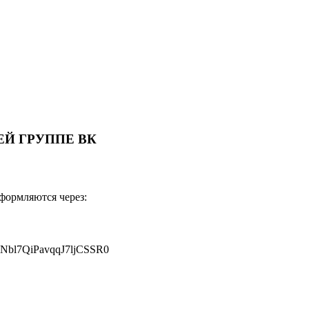
Й ГРУППЕ ВК
оформляются через:
JNbl7QiPavqqJ7ljCSSR0