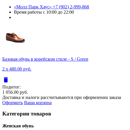
«Молл Парк Хаус»
+7 (902) 2-999-868
Время работы
с 10:00 до 22:00
Базовая обувь в корейском стиле - S / Green
2 x 480.00 руб.
delete
Подитог:
1 056.00 руб.
Доставка и налоги рассчитываются при оформлении заказа
Оформить
Ваша корзина
Категории товаров
Женcкая обувь