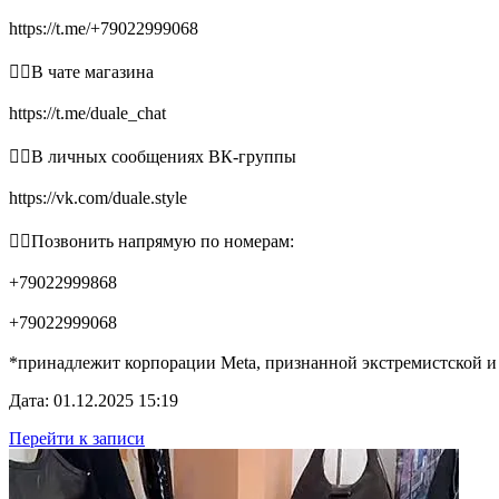
https://t.me/+79022999068
👉🏻В чате магазина
https://t.me/duale_chat
👉🏻В личных сообщениях ВК-группы
https://vk.com/duale.style
👉🏻Позвонить напрямую по номерам:
+79022999868
+79022999068
*принадлежит корпорации Meta, признанной экстремистской и
Дата: 01.12.2025 15:19
Перейти к записи