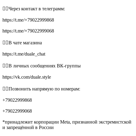
👉🏻Через контакт в телеграмм:
https://t.me/+79022999868
https://t.me/+79022999068
👉🏻В чате магазина
https://t.me/duale_chat
👉🏻В личных сообщениях ВК-группы
https://vk.com/duale.style
👉🏻Позвонить напрямую по номерам:
+79022999868
+79022999068
*принадлежит корпорации Meta, признанной экстремистской
и запрещённой в России