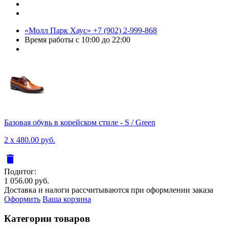
«Молл Парк Хаус»
+7 (902) 2-999-868
Время работы
с 10:00 до 22:00
Базовая обувь в корейском стиле - S / Green
2 x 480.00 руб.
delete
Подитог:
1 056.00 руб.
Доставка и налоги рассчитываются при оформлении заказа
Оформить
Ваша корзина
Категории товаров