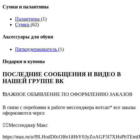
Сумки и палантины
Палантины
(1)
Сумки
(62)
Аксессуары для обуви
Пяткоудерживатель
(1)
Подарки и купоны
ПОСЛЕДНИЕ СООБЩЕНИЯ И ВИДЕО В
НАШЕЙ ГРУППЕ ВК
❗️ВАЖНОЕ ОБЪЯВЛЕНИЕ ПО ОФОРМЛЕНИЮ ЗАКАЗОВ
В связи с перебоями в работе мессенджера вотсап* все заказы
оформляются через:
👉🏻Мессенджер Макс
https://max.ru/u/f9LHodD0cOI6r1iHbY03yZoAGF5I7XHsPbTEmf