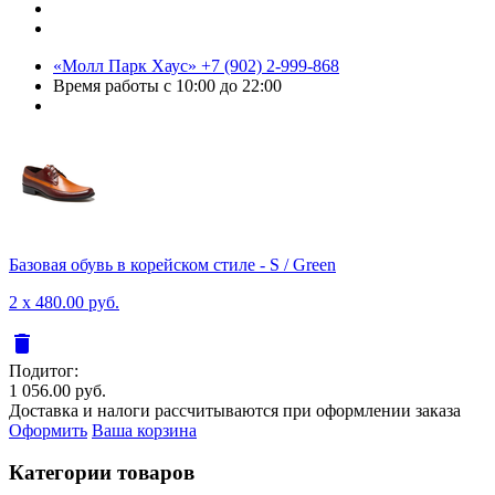
«Молл Парк Хаус»
+7 (902) 2-999-868
Время работы
с 10:00 до 22:00
Базовая обувь в корейском стиле - S / Green
2 x 480.00 руб.
delete
Подитог:
1 056.00 руб.
Доставка и налоги рассчитываются при оформлении заказа
Оформить
Ваша корзина
Категории товаров