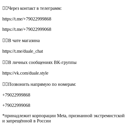
👉🏻Через контакт в телеграмм:
https://t.me/+79022999868
https://t.me/+79022999068
👉🏻В чате магазина
https://t.me/duale_chat
👉🏻В личных сообщениях ВК-группы
https://vk.com/duale.style
👉🏻Позвонить напрямую по номерам:
+79022999868
+79022999068
*принадлежит корпорации Meta, признанной экстремистской
и запрещённой в России