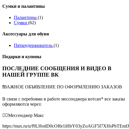
Сумки и палантины
Палантины
(1)
Сумки
(62)
Аксессуары для обуви
Пяткоудерживатель
(1)
Подарки и купоны
ПОСЛЕДНИЕ СООБЩЕНИЯ И ВИДЕО В
НАШЕЙ ГРУППЕ ВК
❗️ВАЖНОЕ ОБЪЯВЛЕНИЕ ПО ОФОРМЛЕНИЮ ЗАКАЗОВ
В связи с перебоями в работе мессенджера вотсап* все заказы
оформляются через:
👉🏻Мессенджер Макс
https://max.ru/u/f9LHodD0cOI6r1iHbY03yZoAGF5I7XHsPbTEmf