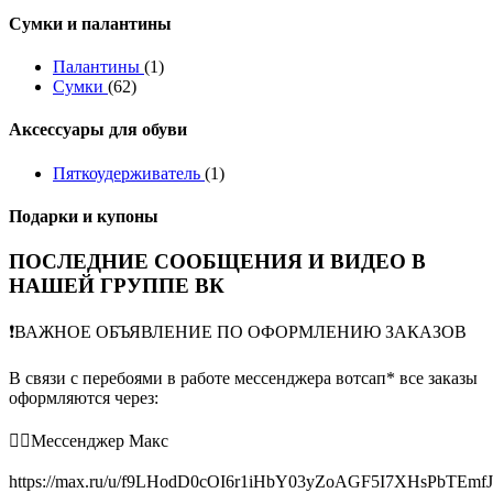
Сумки и палантины
Палантины
(1)
Сумки
(62)
Аксессуары для обуви
Пяткоудерживатель
(1)
Подарки и купоны
ПОСЛЕДНИЕ СООБЩЕНИЯ И ВИДЕО В
НАШЕЙ ГРУППЕ ВК
❗️ВАЖНОЕ ОБЪЯВЛЕНИЕ ПО ОФОРМЛЕНИЮ ЗАКАЗОВ
В связи с перебоями в работе мессенджера вотсап* все заказы
оформляются через:
👉🏻Мессенджер Макс
https://max.ru/u/f9LHodD0cOI6r1iHbY03yZoAGF5I7XHsPbTEmf