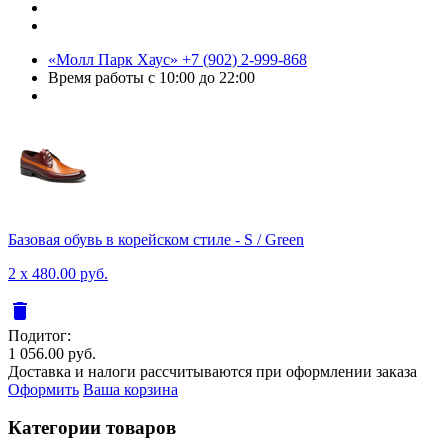
«Молл Парк Хаус»
+7 (902) 2-999-868
Время работы
с 10:00 до 22:00
Базовая обувь в корейском стиле - S / Green
2 x 480.00 руб.
delete
Подитог:
1 056.00 руб.
Доставка и налоги рассчитываются при оформлении заказа
Оформить
Ваша корзина
Категории товаров