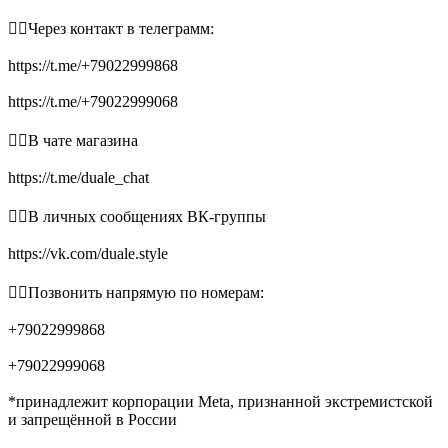
👉🏻Через контакт в телеграмм:
https://t.me/+79022999868
https://t.me/+79022999068
👉🏻В чате магазина
https://t.me/duale_chat
👉🏻В личных сообщениях ВК-группы
https://vk.com/duale.style
👉🏻Позвонить напрямую по номерам:
+79022999868
+79022999068
*принадлежит корпорации Meta, признанной экстремистской
и запрещённой в России