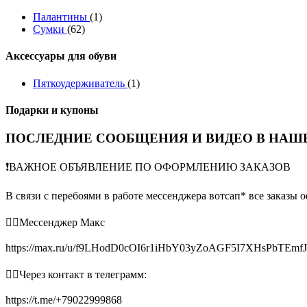
Палантины
(1)
Сумки
(62)
Аксессуары для обуви
Пяткоудерживатель
(1)
Подарки и купоны
ПОСЛЕДНИЕ СООБЩЕНИЯ И ВИДЕО В НАШЕ
❗️ВАЖНОЕ ОБЪЯВЛЕНИЕ ПО ОФОРМЛЕНИЮ ЗАКАЗОВ
В связи с перебоями в работе мессенджера вотсап* все заказы 
👉🏻Мессенджер Макс
https://max.ru/u/f9LHodD0cOI6r1iHbY03yZoAGF5I7XHsPbTEmf
👉🏻Через контакт в телеграмм:
https://t.me/+79022999868