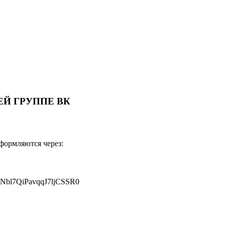
Й ГРУППЕ ВК
оформляются через:
JNbl7QiPavqqJ7ljCSSR0