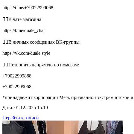
https://t.me/+79022999068
👉🏻В чате магазина
https://t.me/duale_chat
👉🏻В личных сообщениях ВК-группы
https://vk.com/duale.style
👉🏻Позвонить напрямую по номерам:
+79022999868
+79022999068
*принадлежит корпорации Meta, признанной экстремистской и
Дата: 01.12.2025 15:19
Перейти к записи