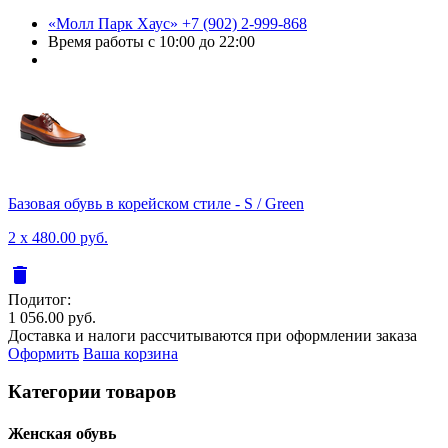
«Молл Парк Хаус»
+7 (902) 2-999-868
Время работы
с 10:00 до 22:00
Базовая обувь в корейском стиле - S / Green
2 x 480.00 руб.
delete
Подитог:
1 056.00 руб.
Доставка и налоги рассчитываются при оформлении заказа
Оформить
Ваша корзина
Категории товаров
Женcкая обувь