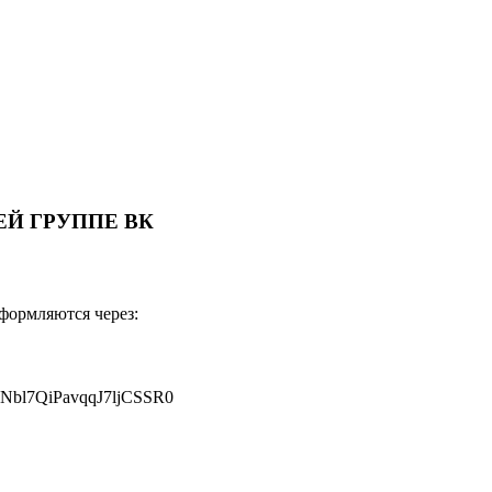
Й ГРУППЕ ВК
оформляются через:
JNbl7QiPavqqJ7ljCSSR0