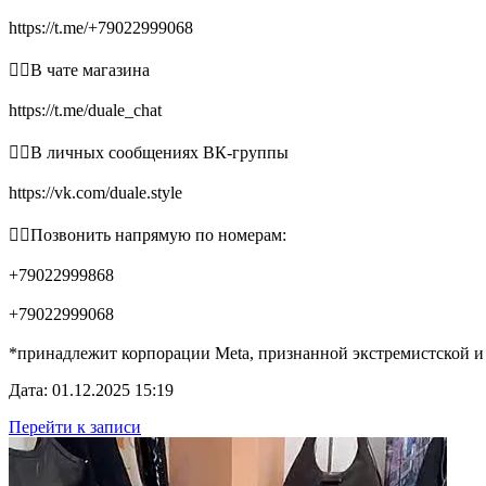
https://t.me/+79022999068
👉🏻В чате магазина
https://t.me/duale_chat
👉🏻В личных сообщениях ВК-группы
https://vk.com/duale.style
👉🏻Позвонить напрямую по номерам:
+79022999868
+79022999068
*принадлежит корпорации Meta, признанной экстремистской и
Дата: 01.12.2025 15:19
Перейти к записи