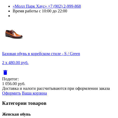
«Молл Парк Хаус»
+7 (902) 2-999-868
Время работы
с 10:00 до 22:00
Базовая обувь в корейском стиле - S / Green
2 x 480.00 руб.
delete
Подитог:
1 056.00 руб.
Доставка и налоги рассчитываются при оформлении заказа
Оформить
Ваша корзина
Категории товаров
Женcкая обувь