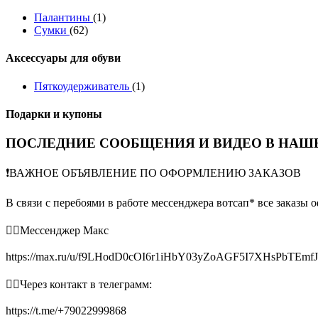
Палантины
(1)
Сумки
(62)
Аксессуары для обуви
Пяткоудерживатель
(1)
Подарки и купоны
ПОСЛЕДНИЕ СООБЩЕНИЯ И ВИДЕО В НАШЕ
❗️ВАЖНОЕ ОБЪЯВЛЕНИЕ ПО ОФОРМЛЕНИЮ ЗАКАЗОВ
В связи с перебоями в работе мессенджера вотсап* все заказы 
👉🏻Мессенджер Макс
https://max.ru/u/f9LHodD0cOI6r1iHbY03yZoAGF5I7XHsPbTEmf
👉🏻Через контакт в телеграмм:
https://t.me/+79022999868