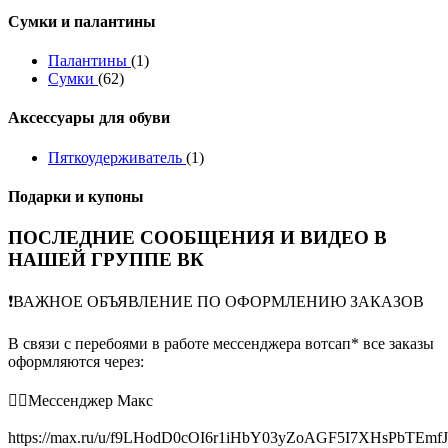
Сумки и палантины
Палантины
(1)
Сумки
(62)
Аксессуары для обуви
Пяткоудерживатель
(1)
Подарки и купоны
ПОСЛЕДНИЕ СООБЩЕНИЯ И ВИДЕО В
НАШЕЙ ГРУППЕ ВК
❗️ВАЖНОЕ ОБЪЯВЛЕНИЕ ПО ОФОРМЛЕНИЮ ЗАКАЗОВ
В связи с перебоями в работе мессенджера вотсап* все заказы
оформляются через:
👉🏻Мессенджер Макс
https://max.ru/u/f9LHodD0cOI6r1iHbY03yZoAGF5I7XHsPbTEmf