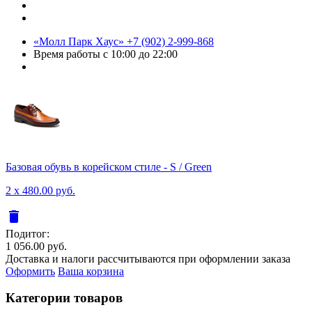
«Молл Парк Хаус»
+7 (902) 2-999-868
Время работы
с 10:00 до 22:00
Базовая обувь в корейском стиле - S / Green
2 x 480.00 руб.
delete
Подитог:
1 056.00 руб.
Доставка и налоги рассчитываются при оформлении заказа
Оформить
Ваша корзина
Категории товаров