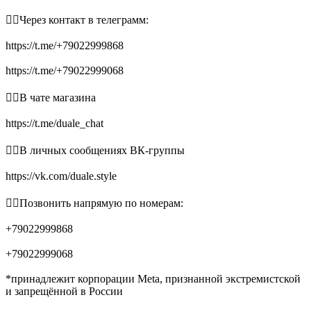
👉🏻Через контакт в телеграмм:
https://t.me/+79022999868
https://t.me/+79022999068
👉🏻В чате магазина
https://t.me/duale_chat
👉🏻В личных сообщениях ВК-группы
https://vk.com/duale.style
👉🏻Позвонить напрямую по номерам:
+79022999868
+79022999068
*принадлежит корпорации Meta, признанной экстремистской
и запрещённой в России