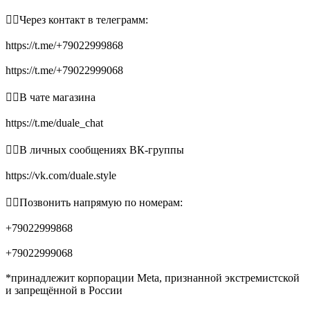
👉🏻Через контакт в телеграмм:
https://t.me/+79022999868
https://t.me/+79022999068
👉🏻В чате магазина
https://t.me/duale_chat
👉🏻В личных сообщениях ВК-группы
https://vk.com/duale.style
👉🏻Позвонить напрямую по номерам:
+79022999868
+79022999068
*принадлежит корпорации Meta, признанной экстремистской
и запрещённой в России