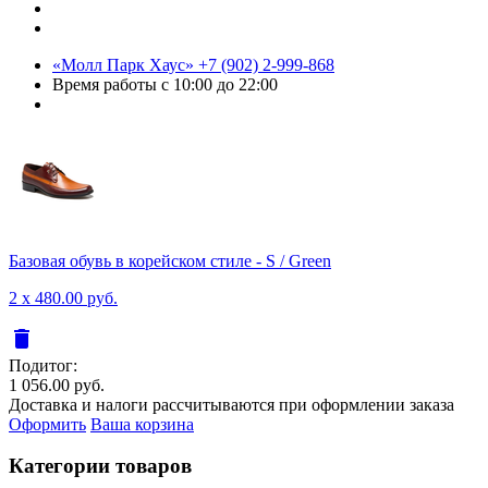
«Молл Парк Хаус»
+7 (902) 2-999-868
Время работы
с 10:00 до 22:00
Базовая обувь в корейском стиле - S / Green
2 x 480.00 руб.
delete
Подитог:
1 056.00 руб.
Доставка и налоги рассчитываются при оформлении заказа
Оформить
Ваша корзина
Категории товаров