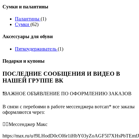
Сумки и палантины
Палантины
(1)
Сумки
(62)
Аксессуары для обуви
Пяткоудерживатель
(1)
Подарки и купоны
ПОСЛЕДНИЕ СООБЩЕНИЯ И ВИДЕО В
НАШЕЙ ГРУППЕ ВК
❗️ВАЖНОЕ ОБЪЯВЛЕНИЕ ПО ОФОРМЛЕНИЮ ЗАКАЗОВ
В связи с перебоями в работе мессенджера вотсап* все заказы
оформляются через:
👉🏻Мессенджер Макс
https://max.ru/u/f9LHodD0cOI6r1iHbY03yZoAGF5I7XHsPbTEmf