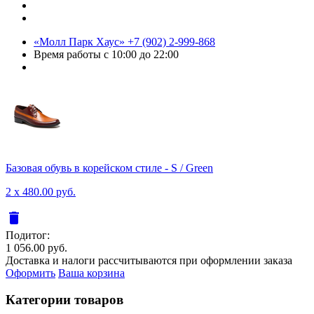
«Молл Парк Хаус»
+7 (902) 2-999-868
Время работы
с 10:00 до 22:00
Базовая обувь в корейском стиле - S / Green
2 x 480.00 руб.
delete
Подитог:
1 056.00 руб.
Доставка и налоги рассчитываются при оформлении заказа
Оформить
Ваша корзина
Категории товаров