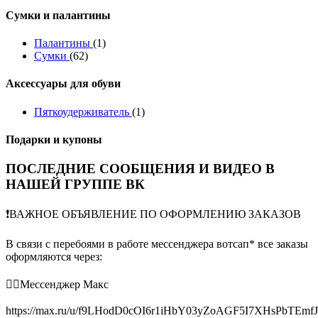
Сумки и палантины
Палантины
(1)
Сумки
(62)
Аксессуары для обуви
Пяткоудерживатель
(1)
Подарки и купоны
ПОСЛЕДНИЕ СООБЩЕНИЯ И ВИДЕО В
НАШЕЙ ГРУППЕ ВК
❗️ВАЖНОЕ ОБЪЯВЛЕНИЕ ПО ОФОРМЛЕНИЮ ЗАКАЗОВ
В связи с перебоями в работе мессенджера вотсап* все заказы
оформляются через:
👉🏻Мессенджер Макс
https://max.ru/u/f9LHodD0cOI6r1iHbY03yZoAGF5I7XHsPbTEmf