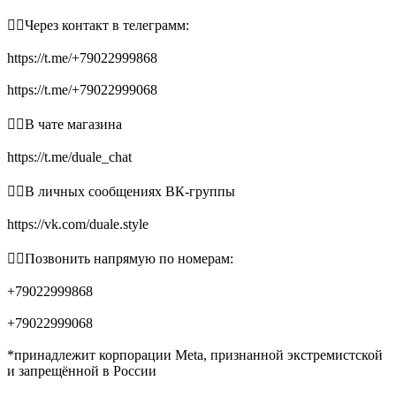
👉🏻Через контакт в телеграмм:
https://t.me/+79022999868
https://t.me/+79022999068
👉🏻В чате магазина
https://t.me/duale_chat
👉🏻В личных сообщениях ВК-группы
https://vk.com/duale.style
👉🏻Позвонить напрямую по номерам:
+79022999868
+79022999068
*принадлежит корпорации Meta, признанной экстремистской
и запрещённой в России