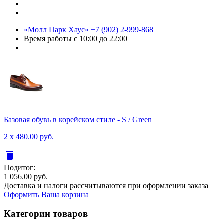
«Молл Парк Хаус»
+7 (902) 2-999-868
Время работы
с 10:00 до 22:00
Базовая обувь в корейском стиле - S / Green
2 x 480.00 руб.
delete
Подитог:
1 056.00 руб.
Доставка и налоги рассчитываются при оформлении заказа
Оформить
Ваша корзина
Категории товаров