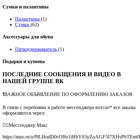
Сумки и палантины
Палантины
(1)
Сумки
(62)
Аксессуары для обуви
Пяткоудерживатель
(1)
Подарки и купоны
ПОСЛЕДНИЕ СООБЩЕНИЯ И ВИДЕО В
НАШЕЙ ГРУППЕ ВК
❗️ВАЖНОЕ ОБЪЯВЛЕНИЕ ПО ОФОРМЛЕНИЮ ЗАКАЗОВ
В связи с перебоями в работе мессенджера вотсап* все заказы
оформляются через:
👉🏻Мессенджер Макс
https://max.ru/u/f9LHodD0cOI6r1iHbY03yZoAGF5I7XHsPbTEmf