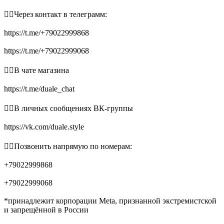
👉🏻Через контакт в телеграмм:
https://t.me/+79022999868
https://t.me/+79022999068
👉🏻В чате магазина
https://t.me/duale_chat
👉🏻В личных сообщениях ВК-группы
https://vk.com/duale.style
👉🏻Позвонить напрямую по номерам:
+79022999868
+79022999068
*принадлежит корпорации Meta, признанной экстремистской
и запрещённой в России