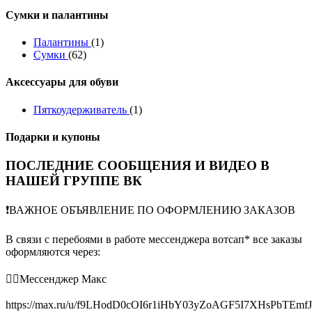
Сумки и палантины
Палантины
(1)
Сумки
(62)
Аксессуары для обуви
Пяткоудерживатель
(1)
Подарки и купоны
ПОСЛЕДНИЕ СООБЩЕНИЯ И ВИДЕО В
НАШЕЙ ГРУППЕ ВК
❗️ВАЖНОЕ ОБЪЯВЛЕНИЕ ПО ОФОРМЛЕНИЮ ЗАКАЗОВ
В связи с перебоями в работе мессенджера вотсап* все заказы
оформляются через:
👉🏻Мессенджер Макс
https://max.ru/u/f9LHodD0cOI6r1iHbY03yZoAGF5I7XHsPbTEmf