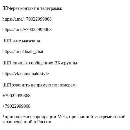
👉🏻Через контакт в телеграмм:
https://t.me/+79022999868
https://t.me/+79022999068
👉🏻В чате магазина
https://t.me/duale_chat
👉🏻В личных сообщениях ВК-группы
https://vk.com/duale.style
👉🏻Позвонить напрямую по номерам:
+79022999868
+79022999068
*принадлежит корпорации Meta, признанной экстремистской
и запрещённой в России