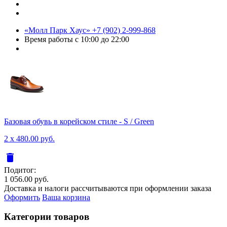
«Молл Парк Хаус»
+7 (902) 2-999-868
Время работы
с 10:00 до 22:00
Базовая обувь в корейском стиле - S / Green
2 x 480.00 руб.
delete
Подитог:
1 056.00 руб.
Доставка и налоги рассчитываются при оформлении заказа
Оформить
Ваша корзина
Категории товаров