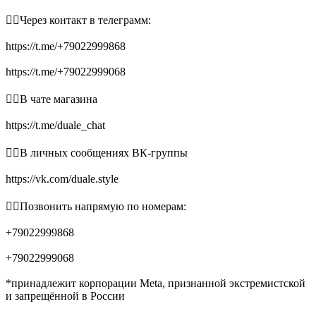
👉🏻Через контакт в телеграмм:
https://t.me/+79022999868
https://t.me/+79022999068
👉🏻В чате магазина
https://t.me/duale_chat
👉🏻В личных сообщениях ВК-группы
https://vk.com/duale.style
👉🏻Позвонить напрямую по номерам:
+79022999868
+79022999068
*принадлежит корпорации Meta, признанной экстремистской
и запрещённой в России