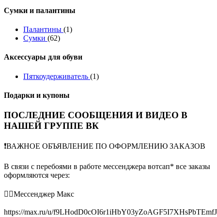
Сумки и палантины
Палантины
(1)
Сумки
(62)
Аксессуары для обуви
Пяткоудерживатель
(1)
Подарки и купоны
ПОСЛЕДНИЕ СООБЩЕНИЯ И ВИДЕО В
НАШЕЙ ГРУППЕ ВК
❗️ВАЖНОЕ ОБЪЯВЛЕНИЕ ПО ОФОРМЛЕНИЮ ЗАКАЗОВ
В связи с перебоями в работе мессенджера вотсап* все заказы
оформляются через:
👉🏻Мессенджер Макс
https://max.ru/u/f9LHodD0cOI6r1iHbY03yZoAGF5I7XHsPbTEmf