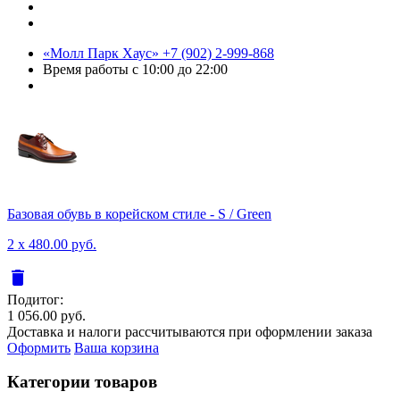
«Молл Парк Хаус»
+7 (902) 2-999-868
Время работы
с 10:00 до 22:00
Базовая обувь в корейском стиле - S / Green
2 x 480.00 руб.
delete
Подитог:
1 056.00 руб.
Доставка и налоги рассчитываются при оформлении заказа
Оформить
Ваша корзина
Категории товаров