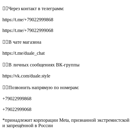
👉🏻Через контакт в телеграмм:
https://t.me/+79022999868
https://t.me/+79022999068
👉🏻В чате магазина
https://t.me/duale_chat
👉🏻В личных сообщениях ВК-группы
https://vk.com/duale.style
👉🏻Позвонить напрямую по номерам:
+79022999868
+79022999068
*принадлежит корпорации Meta, признанной экстремистской
и запрещённой в России