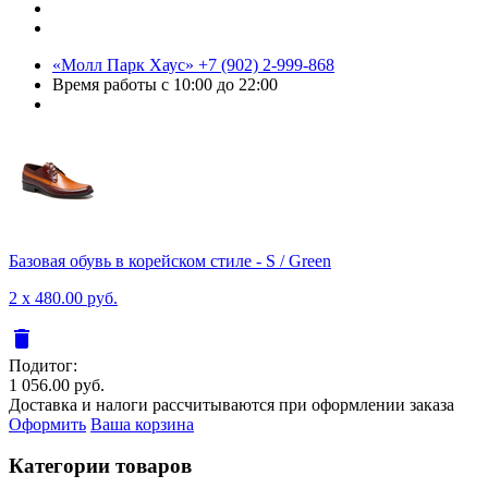
«Молл Парк Хаус»
+7 (902) 2-999-868
Время работы
с 10:00 до 22:00
Базовая обувь в корейском стиле - S / Green
2 x 480.00 руб.
delete
Подитог:
1 056.00 руб.
Доставка и налоги рассчитываются при оформлении заказа
Оформить
Ваша корзина
Категории товаров