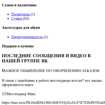
Сумки и палантины
Палантины
(1)
Сумки
(62)
Аксессуары для обуви
Пяткоудерживатель
(1)
Подарки и купоны
ПОСЛЕДНИЕ СООБЩЕНИЯ И ВИДЕО В
НАШЕЙ ГРУППЕ ВК
❗️ВАЖНОЕ ОБЪЯВЛЕНИЕ ПО ОФОРМЛЕНИЮ ЗАКАЗОВ
В связи с перебоями в работе мессенджера вотсап* все заказы
оформляются через:
👉🏻Мессенджер Макс
https://max.ru/u/f9LHodD0cOI6r1iHbY03yZoAGF5I7XHsPbTEmf