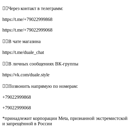
👉🏻Через контакт в телеграмм:
https://t.me/+79022999868
https://t.me/+79022999068
👉🏻В чате магазина
https://t.me/duale_chat
👉🏻В личных сообщениях ВК-группы
https://vk.com/duale.style
👉🏻Позвонить напрямую по номерам:
+79022999868
+79022999068
*принадлежит корпорации Meta, признанной экстремистской
и запрещённой в России