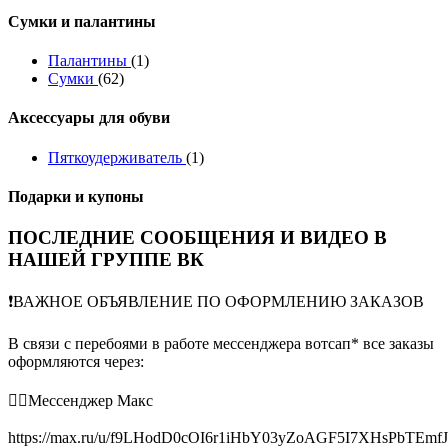
Сумки и палантины
Палантины
(1)
Сумки
(62)
Аксессуары для обуви
Пяткоудерживатель
(1)
Подарки и купоны
ПОСЛЕДНИЕ СООБЩЕНИЯ И ВИДЕО В
НАШЕЙ ГРУППЕ ВК
❗️ВАЖНОЕ ОБЪЯВЛЕНИЕ ПО ОФОРМЛЕНИЮ ЗАКАЗОВ
В связи с перебоями в работе мессенджера вотсап* все заказы
оформляются через:
👉🏻Мессенджер Макс
https://max.ru/u/f9LHodD0cOI6r1iHbY03yZoAGF5I7XHsPbTEmf