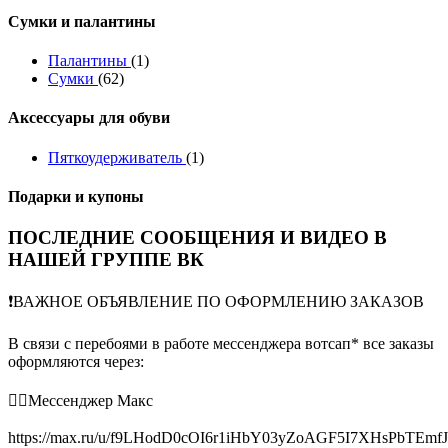
Сумки и палантины
Палантины
(1)
Сумки
(62)
Аксессуары для обуви
Пяткоудерживатель
(1)
Подарки и купоны
ПОСЛЕДНИЕ СООБЩЕНИЯ И ВИДЕО В
НАШЕЙ ГРУППЕ ВК
❗️ВАЖНОЕ ОБЪЯВЛЕНИЕ ПО ОФОРМЛЕНИЮ ЗАКАЗОВ
В связи с перебоями в работе мессенджера вотсап* все заказы
оформляются через:
👉🏻Мессенджер Макс
https://max.ru/u/f9LHodD0cOI6r1iHbY03yZoAGF5I7XHsPbTEmf