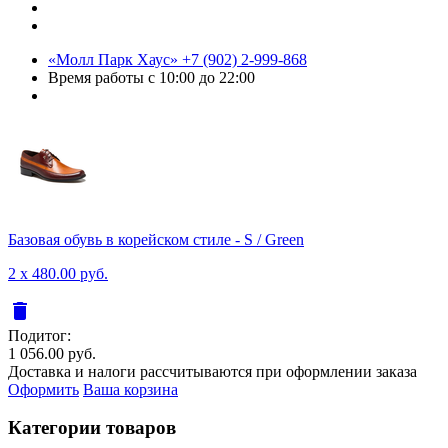
«Молл Парк Хаус»
+7 (902) 2-999-868
Время работы
с 10:00 до 22:00
Базовая обувь в корейском стиле - S / Green
2 x 480.00 руб.
delete
Подитог:
1 056.00 руб.
Доставка и налоги рассчитываются при оформлении заказа
Оформить
Ваша корзина
Категории товаров