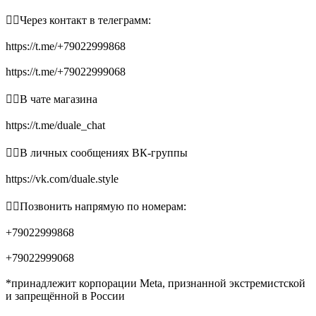
👉🏻Через контакт в телеграмм:
https://t.me/+79022999868
https://t.me/+79022999068
👉🏻В чате магазина
https://t.me/duale_chat
👉🏻В личных сообщениях ВК-группы
https://vk.com/duale.style
👉🏻Позвонить напрямую по номерам:
+79022999868
+79022999068
*принадлежит корпорации Meta, признанной экстремистской
и запрещённой в России