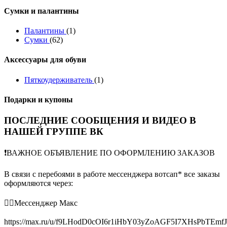
Сумки и палантины
Палантины
(1)
Сумки
(62)
Аксессуары для обуви
Пяткоудерживатель
(1)
Подарки и купоны
ПОСЛЕДНИЕ СООБЩЕНИЯ И ВИДЕО В
НАШЕЙ ГРУППЕ ВК
❗️ВАЖНОЕ ОБЪЯВЛЕНИЕ ПО ОФОРМЛЕНИЮ ЗАКАЗОВ
В связи с перебоями в работе мессенджера вотсап* все заказы
оформляются через:
👉🏻Мессенджер Макс
https://max.ru/u/f9LHodD0cOI6r1iHbY03yZoAGF5I7XHsPbTEmf