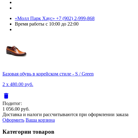
«Молл Парк Хаус»
+7 (902) 2-999-868
Время работы
с 10:00 до 22:00
Базовая обувь в корейском стиле - S / Green
2 x 480.00 руб.
delete
Подитог:
1 056.00 руб.
Доставка и налоги рассчитываются при оформлении заказа
Оформить
Ваша корзина
Категории товаров