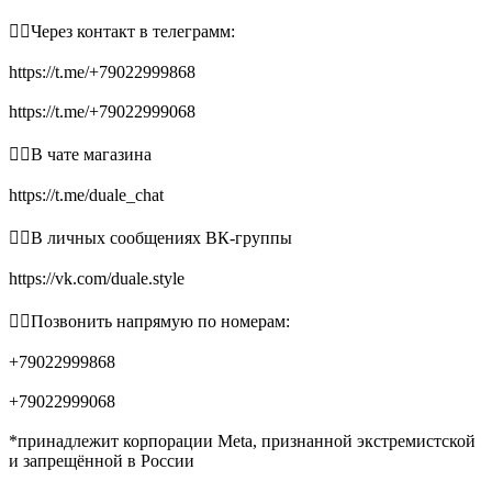
👉🏻Через контакт в телеграмм:
https://t.me/+79022999868
https://t.me/+79022999068
👉🏻В чате магазина
https://t.me/duale_chat
👉🏻В личных сообщениях ВК-группы
https://vk.com/duale.style
👉🏻Позвонить напрямую по номерам:
+79022999868
+79022999068
*принадлежит корпорации Meta, признанной экстремистской
и запрещённой в России