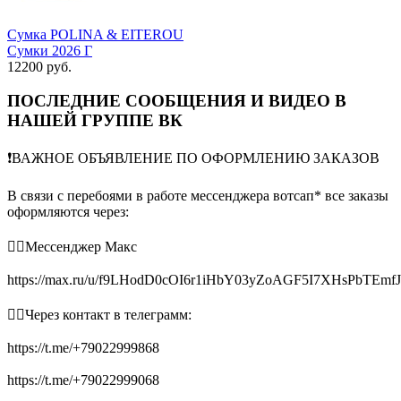
Сумка POLINA & EITEROU
Сумки 2026 Г
12200 руб.
ПОСЛЕДНИЕ СООБЩЕНИЯ И ВИДЕО В
НАШЕЙ ГРУППЕ ВК
❗️ВАЖНОЕ ОБЪЯВЛЕНИЕ ПО ОФОРМЛЕНИЮ ЗАКАЗОВ
В связи с перебоями в работе мессенджера вотсап* все заказы
оформляются через:
👉🏻Мессенджер Макс
https://max.ru/u/f9LHodD0cOI6r1iHbY03yZoAGF5I7XHsPbTEmf
👉🏻Через контакт в телеграмм:
https://t.me/+79022999868
https://t.me/+79022999068