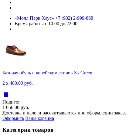
«Молл Парк Хаус»
+7 (902) 2-999-868
Время работы
с 10:00 до 22:00
Базовая обувь в корейском стиле - S / Green
2 x 480.00 руб.
delete
Подитог:
1 056.00 руб.
Доставка и налоги рассчитываются при оформлении заказа
Оформить
Ваша корзина
Категории товаров