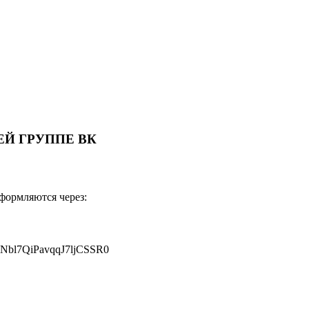
Й ГРУППЕ ВК
оформляются через:
JNbl7QiPavqqJ7ljCSSR0