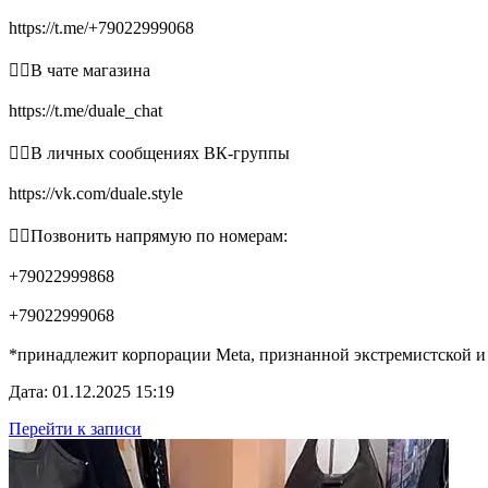
https://t.me/+79022999068
👉🏻В чате магазина
https://t.me/duale_chat
👉🏻В личных сообщениях ВК-группы
https://vk.com/duale.style
👉🏻Позвонить напрямую по номерам:
+79022999868
+79022999068
*принадлежит корпорации Meta, признанной экстремистской и
Дата: 01.12.2025 15:19
Перейти к записи