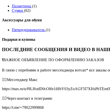
Палантины
(1)
Сумки
(62)
Аксессуары для обуви
Пяткоудерживатель
(1)
Подарки и купоны
ПОСЛЕДНИЕ СООБЩЕНИЯ И ВИДЕО В НАШЕ
❗️ВАЖНОЕ ОБЪЯВЛЕНИЕ ПО ОФОРМЛЕНИЮ ЗАКАЗОВ
В связи с перебоями в работе мессенджера вотсап* все заказы 
👉🏻Мессенджер Макс
https://max.ru/u/f9LHodD0cOI6r1iHbY03yZoAGF5I7XHsPbTEmf
👉🏻Через контакт в телеграмм:
https://t.me/+79022999868