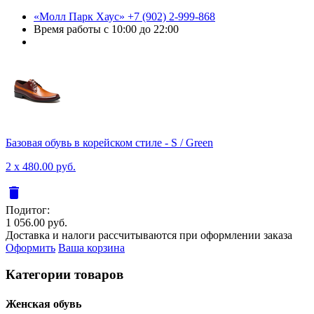
«Молл Парк Хаус»
+7 (902) 2-999-868
Время работы
с 10:00 до 22:00
Базовая обувь в корейском стиле - S / Green
2 x 480.00 руб.
delete
Подитог:
1 056.00 руб.
Доставка и налоги рассчитываются при оформлении заказа
Оформить
Ваша корзина
Категории товаров
Женcкая обувь