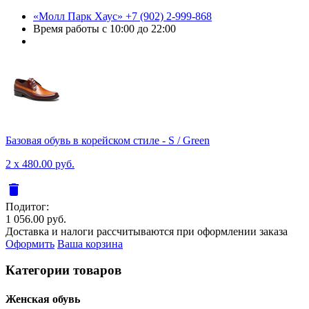
«Молл Парк Хаус»
+7 (902) 2-999-868
Время работы
с 10:00 до 22:00
Базовая обувь в корейском стиле - S / Green
2 x 480.00 руб.
delete
Подитог:
1 056.00 руб.
Доставка и налоги рассчитываются при оформлении заказа
Оформить
Ваша корзина
Категории товаров
Женcкая обувь