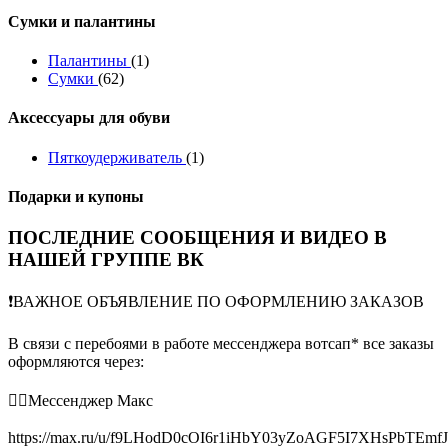
Сумки и палантины
Палантины
(1)
Сумки
(62)
Аксессуары для обуви
Пяткоудерживатель
(1)
Подарки и купоны
ПОСЛЕДНИЕ СООБЩЕНИЯ И ВИДЕО В
НАШЕЙ ГРУППЕ ВК
❗️ВАЖНОЕ ОБЪЯВЛЕНИЕ ПО ОФОРМЛЕНИЮ ЗАКАЗОВ
В связи с перебоями в работе мессенджера вотсап* все заказы
оформляются через:
👉🏻Мессенджер Макс
https://max.ru/u/f9LHodD0cOI6r1iHbY03yZoAGF5I7XHsPbTEmf