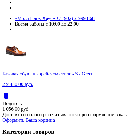
«Молл Парк Хаус»
+7 (902) 2-999-868
Время работы
с 10:00 до 22:00
Базовая обувь в корейском стиле - S / Green
2 x 480.00 руб.
delete
Подитог:
1 056.00 руб.
Доставка и налоги рассчитываются при оформлении заказа
Оформить
Ваша корзина
Категории товаров