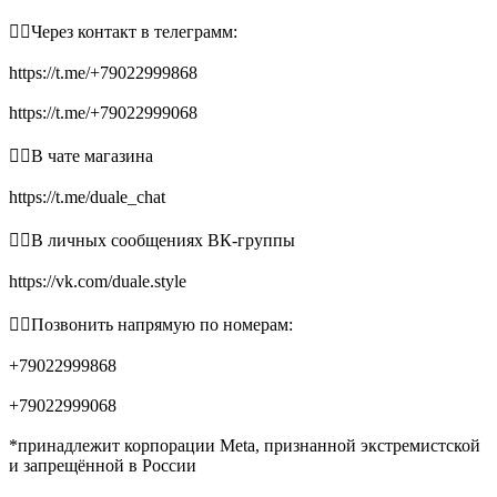
👉🏻Через контакт в телеграмм:
https://t.me/+79022999868
https://t.me/+79022999068
👉🏻В чате магазина
https://t.me/duale_chat
👉🏻В личных сообщениях ВК-группы
https://vk.com/duale.style
👉🏻Позвонить напрямую по номерам:
+79022999868
+79022999068
*принадлежит корпорации Meta, признанной экстремистской
и запрещённой в России