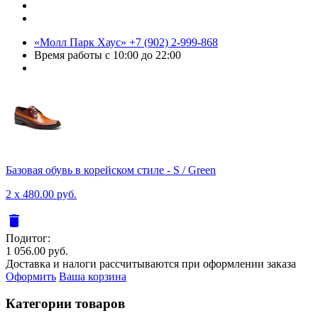
«Молл Парк Хаус»
+7 (902) 2-999-868
Время работы
с 10:00 до 22:00
Базовая обувь в корейском стиле - S / Green
2 x 480.00 руб.
delete
Подитог:
1 056.00 руб.
Доставка и налоги рассчитываются при оформлении заказа
Оформить
Ваша корзина
Категории товаров