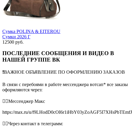
Сумка POLINA & EITEROU
Сумки 2026 Г
12500 руб.
ПОСЛЕДНИЕ СООБЩЕНИЯ И ВИДЕО В
НАШЕЙ ГРУППЕ ВК
❗️ВАЖНОЕ ОБЪЯВЛЕНИЕ ПО ОФОРМЛЕНИЮ ЗАКАЗОВ
В связи с перебоями в работе мессенджера вотсап* все заказы
оформляются через:
👉🏻Мессенджер Макс
https://max.ru/u/f9LHodD0cOI6r1iHbY03yZoAGF5I7XHsPbTEmf
👉🏻Через контакт в телеграмм: