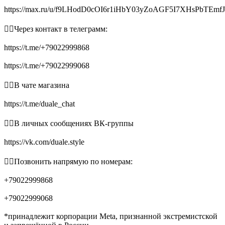
https://max.ru/u/f9LHodD0cOI6r1iHbY03yZoAGF5I7XHsPbTEmf
👉🏻Через контакт в телеграмм:
https://t.me/+79022999868
https://t.me/+79022999068
👉🏻В чате магазина
https://t.me/duale_chat
👉🏻В личных сообщениях ВК-группы
https://vk.com/duale.style
👉🏻Позвонить напрямую по номерам:
+79022999868
+79022999068
*принадлежит корпорации Meta, признанной экстремистской