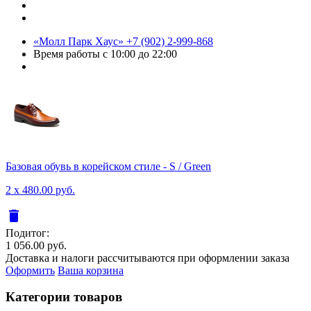
«Молл Парк Хаус»
+7 (902) 2-999-868
Время работы
с 10:00 до 22:00
Базовая обувь в корейском стиле - S / Green
2 x 480.00 руб.
delete
Подитог:
1 056.00 руб.
Доставка и налоги рассчитываются при оформлении заказа
Оформить
Ваша корзина
Категории товаров