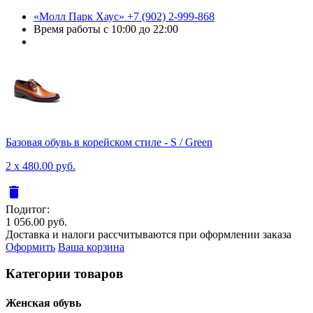
«Молл Парк Хаус»
+7 (902) 2-999-868
Время работы
с 10:00 до 22:00
Базовая обувь в корейском стиле - S / Green
2 x 480.00 руб.
delete
Подитог:
1 056.00 руб.
Доставка и налоги рассчитываются при оформлении заказа
Оформить
Ваша корзина
Категории товаров
Женcкая обувь