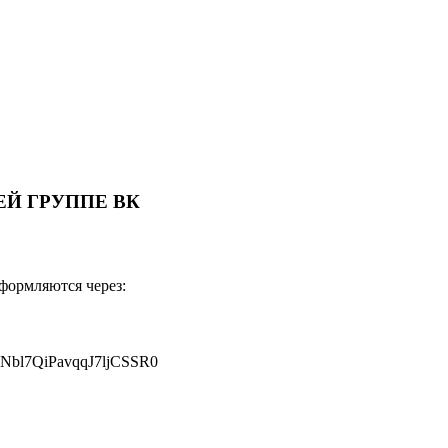
Й ГРУППЕ ВК
оформляются через:
JNbl7QiPavqqJ7ljCSSR0