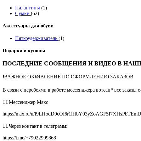
Палантины
(1)
Сумки
(62)
Аксессуары для обуви
Пяткоудерживатель
(1)
Подарки и купоны
ПОСЛЕДНИЕ СООБЩЕНИЯ И ВИДЕО В НАШЕ
❗️ВАЖНОЕ ОБЪЯВЛЕНИЕ ПО ОФОРМЛЕНИЮ ЗАКАЗОВ
В связи с перебоями в работе мессенджера вотсап* все заказы 
👉🏻Мессенджер Макс
https://max.ru/u/f9LHodD0cOI6r1iHbY03yZoAGF5I7XHsPbTEmf
👉🏻Через контакт в телеграмм:
https://t.me/+79022999868