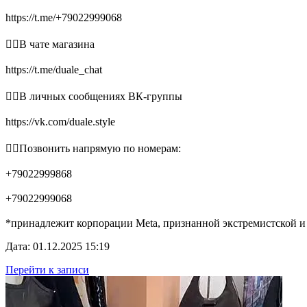
https://t.me/+79022999068
👉🏻В чате магазина
https://t.me/duale_chat
👉🏻В личных сообщениях ВК-группы
https://vk.com/duale.style
👉🏻Позвонить напрямую по номерам:
+79022999868
+79022999068
*принадлежит корпорации Meta, признанной экстремистской и
Дата: 01.12.2025 15:19
Перейти к записи