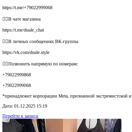
https://t.me/+79022999068
👉🏻В чате магазина
https://t.me/duale_chat
👉🏻В личных сообщениях ВК-группы
https://vk.com/duale.style
👉🏻Позвонить напрямую по номерам:
+79022999868
+79022999068
*принадлежит корпорации Meta, признанной экстремистской и
Дата: 01.12.2025 15:19
Перейти к записи