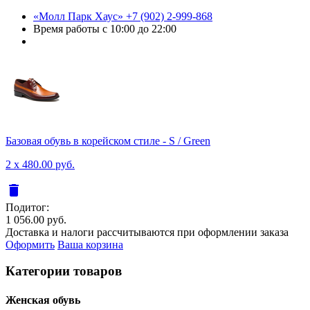
«Молл Парк Хаус»
+7 (902) 2-999-868
Время работы
с 10:00 до 22:00
Базовая обувь в корейском стиле - S / Green
2 x 480.00 руб.
delete
Подитог:
1 056.00 руб.
Доставка и налоги рассчитываются при оформлении заказа
Оформить
Ваша корзина
Категории товаров
Женcкая обувь