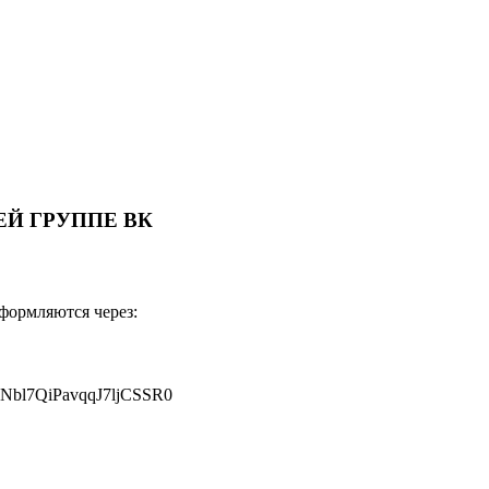
Й ГРУППЕ ВК
оформляются через:
JNbl7QiPavqqJ7ljCSSR0