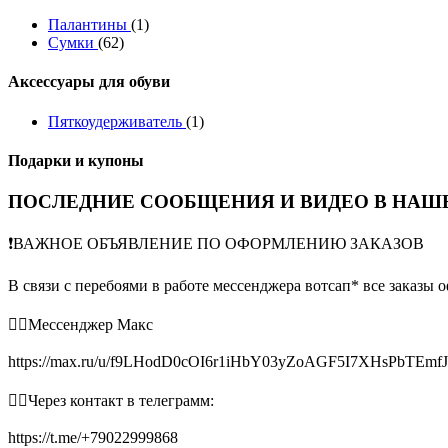
Палантины
(1)
Сумки
(62)
Аксессуары для обуви
Пяткоудерживатель
(1)
Подарки и купоны
ПОСЛЕДНИЕ СООБЩЕНИЯ И ВИДЕО В НАШЕ
❗️ВАЖНОЕ ОБЪЯВЛЕНИЕ ПО ОФОРМЛЕНИЮ ЗАКАЗОВ
В связи с перебоями в работе мессенджера вотсап* все заказы 
👉🏻Мессенджер Макс
https://max.ru/u/f9LHodD0cOI6r1iHbY03yZoAGF5I7XHsPbTEmf
👉🏻Через контакт в телеграмм:
https://t.me/+79022999868