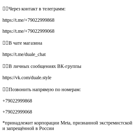
👉🏻Через контакт в телеграмм:
https://t.me/+79022999868
https://t.me/+79022999068
👉🏻В чате магазина
https://t.me/duale_chat
👉🏻В личных сообщениях ВК-группы
https://vk.com/duale.style
👉🏻Позвонить напрямую по номерам:
+79022999868
+79022999068
*принадлежит корпорации Meta, признанной экстремистской
и запрещённой в России