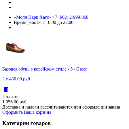
«Молл Парк Хаус»
+7 (902) 2-999-868
Время работы
с 10:00 до 22:00
Базовая обувь в корейском стиле - S / Green
2 x 480.00 руб.
delete
Подитог:
1 056.00 руб.
Доставка и налоги рассчитываются при оформлении заказа
Оформить
Ваша корзина
Категории товаров