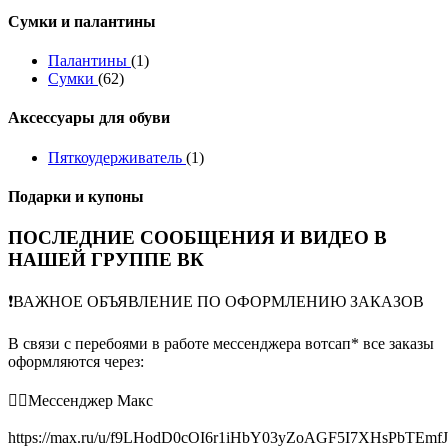
Сумки и палантины
Палантины
(1)
Сумки
(62)
Аксессуары для обуви
Пяткоудерживатель
(1)
Подарки и купоны
ПОСЛЕДНИЕ СООБЩЕНИЯ И ВИДЕО В
НАШЕЙ ГРУППЕ ВК
❗️ВАЖНОЕ ОБЪЯВЛЕНИЕ ПО ОФОРМЛЕНИЮ ЗАКАЗОВ
В связи с перебоями в работе мессенджера вотсап* все заказы
оформляются через:
👉🏻Мессенджер Макс
https://max.ru/u/f9LHodD0cOI6r1iHbY03yZoAGF5I7XHsPbTEmf