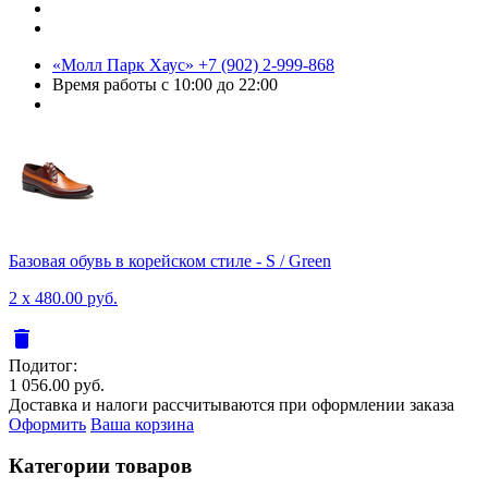
«Молл Парк Хаус»
+7 (902) 2-999-868
Время работы
с 10:00 до 22:00
Базовая обувь в корейском стиле - S / Green
2 x 480.00 руб.
delete
Подитог:
1 056.00 руб.
Доставка и налоги рассчитываются при оформлении заказа
Оформить
Ваша корзина
Категории товаров