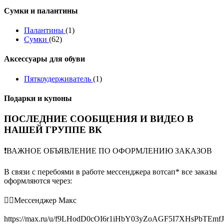
Сумки и палантины
Палантины
(1)
Сумки
(62)
Аксессуары для обуви
Пяткоудерживатель
(1)
Подарки и купоны
ПОСЛЕДНИЕ СООБЩЕНИЯ И ВИДЕО В
НАШЕЙ ГРУППЕ ВК
❗️ВАЖНОЕ ОБЪЯВЛЕНИЕ ПО ОФОРМЛЕНИЮ ЗАКАЗОВ
В связи с перебоями в работе мессенджера вотсап* все заказы
оформляются через:
👉🏻Мессенджер Макс
https://max.ru/u/f9LHodD0cOI6r1iHbY03yZoAGF5I7XHsPbTEmf