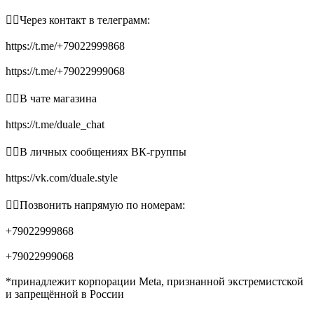
👉🏻Через контакт в телеграмм:
https://t.me/+79022999868
https://t.me/+79022999068
👉🏻В чате магазина
https://t.me/duale_chat
👉🏻В личных сообщениях ВК-группы
https://vk.com/duale.style
👉🏻Позвонить напрямую по номерам:
+79022999868
+79022999068
*принадлежит корпорации Meta, признанной экстремистской
и запрещённой в России