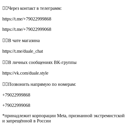
👉🏻Через контакт в телеграмм:
https://t.me/+79022999868
https://t.me/+79022999068
👉🏻В чате магазина
https://t.me/duale_chat
👉🏻В личных сообщениях ВК-группы
https://vk.com/duale.style
👉🏻Позвонить напрямую по номерам:
+79022999868
+79022999068
*принадлежит корпорации Meta, признанной экстремистской
и запрещённой в России