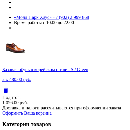
«Молл Парк Хаус»
+7 (902) 2-999-868
Время работы
с 10:00 до 22:00
Базовая обувь в корейском стиле - S / Green
2 x 480.00 руб.
delete
Подитог:
1 056.00 руб.
Доставка и налоги рассчитываются при оформлении заказа
Оформить
Ваша корзина
Категории товаров