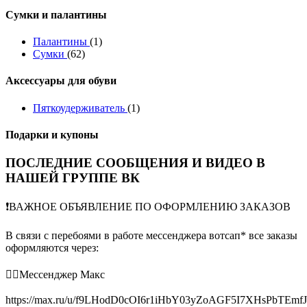
Сумки и палантины
Палантины
(1)
Сумки
(62)
Аксессуары для обуви
Пяткоудерживатель
(1)
Подарки и купоны
ПОСЛЕДНИЕ СООБЩЕНИЯ И ВИДЕО В
НАШЕЙ ГРУППЕ ВК
❗️ВАЖНОЕ ОБЪЯВЛЕНИЕ ПО ОФОРМЛЕНИЮ ЗАКАЗОВ
В связи с перебоями в работе мессенджера вотсап* все заказы
оформляются через:
👉🏻Мессенджер Макс
https://max.ru/u/f9LHodD0cOI6r1iHbY03yZoAGF5I7XHsPbTEmf